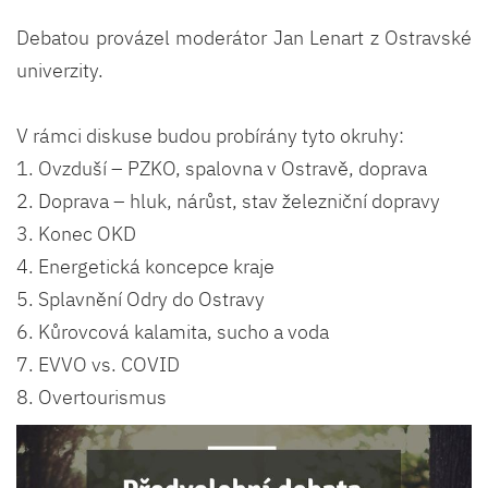
Debatou provázel moderátor Jan Lenart z Ostravské
univerzity.
V rámci diskuse budou probírány tyto okruhy:
1. Ovzduší – PZKO, spalovna v Ostravě, doprava
2. Doprava – hluk, nárůst, stav železniční dopravy
3. Konec OKD
4. Energetická koncepce kraje
5. Splavnění Odry do Ostravy
6. Kůrovcová kalamita, sucho a voda
7. EVVO vs. COVID
8. Overtourismus