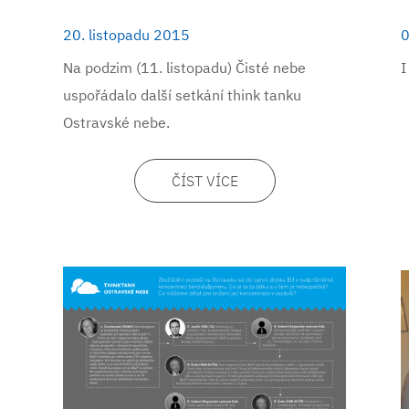
20. listopadu 2015
0
Na podzim (11. listopadu) Čisté nebe
I
uspořádalo další setkání think tanku
Ostravské nebe.
ČÍST VÍCE