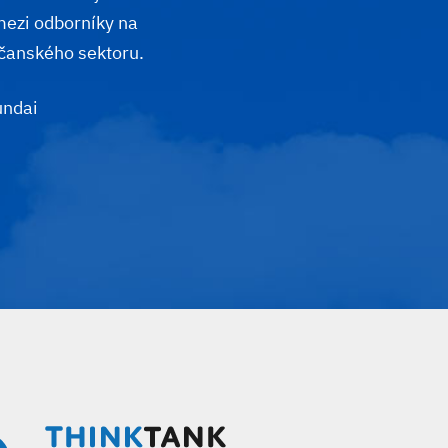
mezi odborníky na
čanského sektoru.
undai