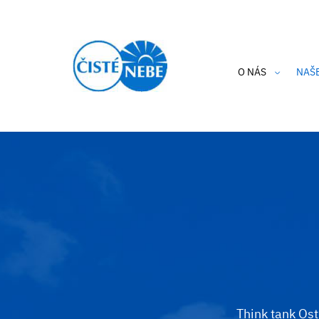
O NÁS
NAŠ
Kdo jsme?
Cle
Aktuality
Hlí
Výroční zpráva
Hra
Etický kodex
Thi
Podporují nás
Cle
Ochrana osobníc
i-A
Privacy Policy 
Think tank Ost