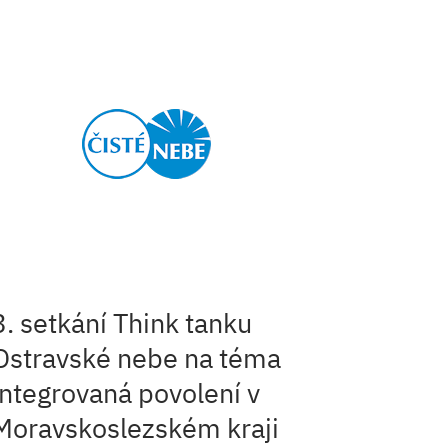
3. setkání Think tanku
Ostravské nebe na téma
integrovaná povolení v
Moravskoslezském kraji