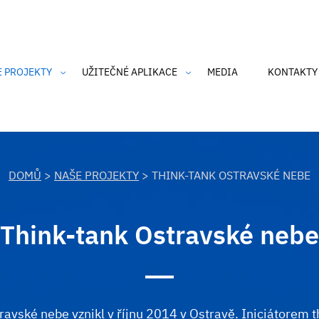
E PROJEKTY
UŽITEČNÉ APLIKACE
MEDIA
KONTAKTY
an Air
CZmoudil
dka Barona Prášila
SmogAlarm
 o čisté nebe
Čistý komín
DOMŮ
>
NAŠE PROJEKTY
> THINK-TANK OSTRAVSKÉ NEBE
nk-tank Ostravské nebe
an Air 2
Think-tank Ostravské nebe
h údajů
IRP's
SmogAlarm
ravské nebe vznikl v říjnu 2014 v Ostravě. Iniciátorem t