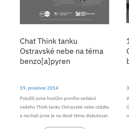
Chat Think tanku
Ostravské nebe na téma
benzo[a]pyren
19. prosince 2014
3
m
Položili jsme hostům prvního setkání
V
našeho Think tanku Ostravské nebe otázku
G
a nechali jsme je na dané téma diskutovat.
n