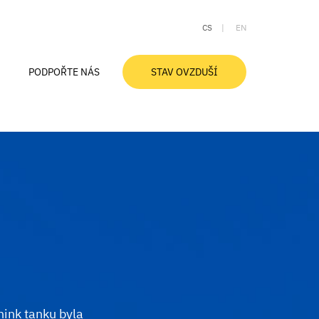
CS
EN
PODPOŘTE NÁS
STAV OVZDUŠÍ
Aktuální stav ovzduší
Ovzduší v Moravskoslezském kraji
Znečištění ovzduší a zdraví
Smogové desatero
Slovníček pojmů
hink tanku byla