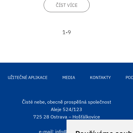
ČÍST VÍCE
1-9
UŽITEČNÉ APLIKACE
MEDIA
KONTAKTY
POD
Čisté nebe, obecně prospěšná společnost
Aleje 524/123
725 28 Ostrava – Hošťálkovice
e-mail:
info@cistenebe.cz