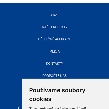
O NÁS
NAŠE PROJEKTY
UŽITEČNÉ APLIKACE
MEDIA
KONTAKTY
PODPOŘTE NÁS
STAV OVZDUŠÍ
Používáme soubory
cookies
Čisté nebe, obecně prospěšná společnost
Tyto webové stránky používají