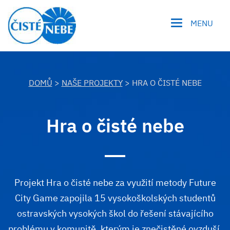
MENU
DOMŮ
>
NAŠE PROJEKTY
> HRA O ČISTÉ NEBE
Hra o čisté nebe
Projekt Hra o čisté nebe za využití metody Future
City Game zapojila 15 vysokoškolských studentů
ostravských vysokých škol do řešení stávajícího
problému v komunitě, kterým je znečistěné ovzduší.