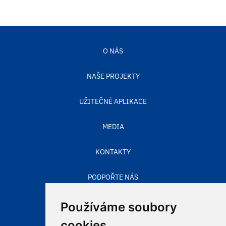
O NÁS
NAŠE PROJEKTY
UŽITEČNÉ APLIKACE
MEDIA
KONTAKTY
PODPOŘTE NÁS
STAV OVZDUŠÍ
Používáme soubory
cookies