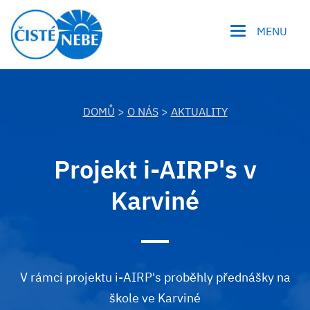
MENU
DOMŮ
>
O NÁS
>
AKTUALITY
Projekt i-AIRP's v
Karviné
V rámci projektu i-AIRP's proběhly přednášky na
škole ve Karviné