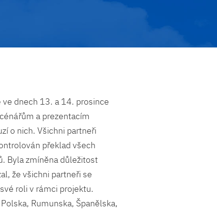
 ve dnech 13. a 14. prosince
scénářům a prezentacím
í o nich. Všichni partneři
zkontrolován překlad všech
. Byla zmíněna důležitost
l, že všichni partneři se
své roli v rámci projektu.
 z Polska, Rumunska, Španělska,