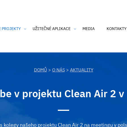
E PROJEKTY
UŽITEČNÉ APLIKACE
MEDIA
KONTAKTY
an Air
CZmoudil
dka Barona Prášila
SmogAlarm
 o čisté nebe
Čistý komín
DOMŮ
>
O NÁS
>
AKTUALITY
nk-tank Ostravské nebe
an Air 2
be v projektu Clean Air 2 
h údajů
IRP's
SmogAlarm
 s kolegy našeho projektu Clean Air 2 na meetingu v po