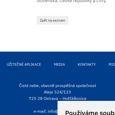
Slovenska, České republiky a Litvy.
UŽITEČNÉ APLIKACE
MEDIA
KONTAKTY
POD
Čisté nebe, obecně prospěšná společnost
Aleje 524/123
725 28 Ostrava – Hošťálkovice
e-mail:
info@cistenebe.cz
Používáme soub