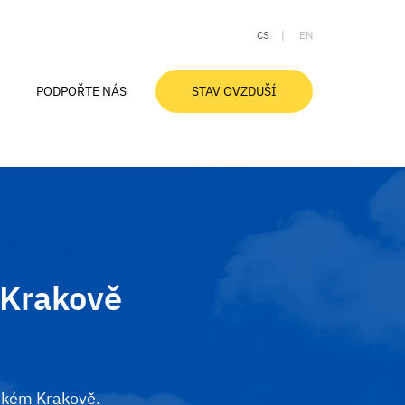
CS
EN
PODPOŘTE NÁS
STAV OVZDUŠÍ
Aktuální stav ovzduší
Ovzduší v Moravskoslezském kraji
Znečištění ovzduší a zdraví
Smogové desatero
Slovníček pojmů
v Krakově
lském Krakově.