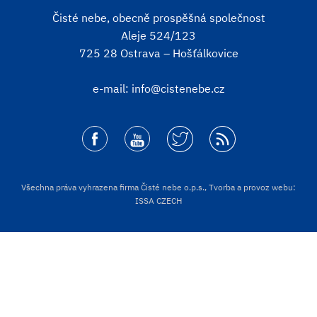
Čisté nebe, obecně prospěšná společnost
Aleje 524/123
725 28 Ostrava – Hošťálkovice
e-mail:
info@cistenebe.cz
Všechna práva vyhrazena firma Čisté nebe o.p.s., Tvorba a provoz webu:
ISSA CZECH