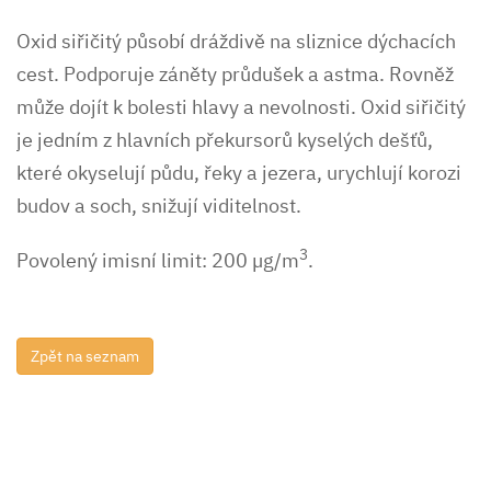
Oxid siřičitý působí dráždivě na sliznice dýchacích
cest. Podporuje záněty průdušek a astma. Rovněž
může dojít k bolesti hlavy a nevolnosti. Oxid siřičitý
je jedním z hlavních překursorů kyselých dešťů,
které okyselují půdu, řeky a jezera, urychlují korozi
budov a soch, snižují viditelnost.
3
Povolený imisní limit: 200 µg/m
.