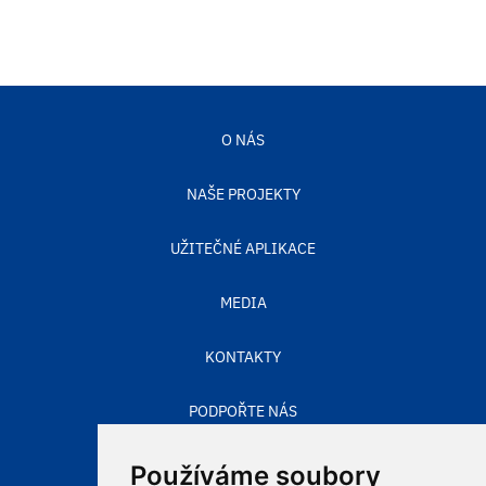
O NÁS
NAŠE PROJEKTY
UŽITEČNÉ APLIKACE
MEDIA
KONTAKTY
PODPOŘTE NÁS
STAV OVZDUŠÍ
Používáme soubory