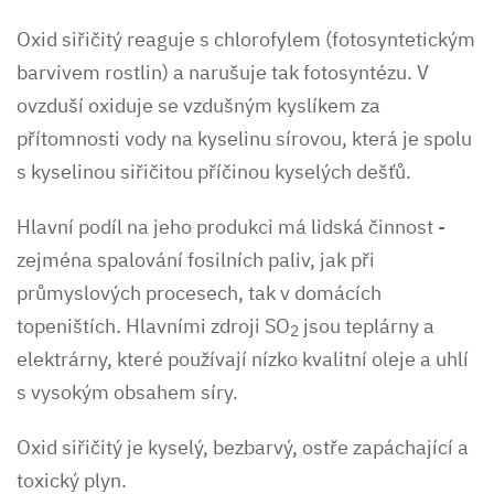
Oxid siřičitý reaguje s chlorofylem (fotosyntetickým
barvivem rostlin) a narušuje tak fotosyntézu. V
ovzduší oxiduje se vzdušným kyslíkem za
přítomnosti vody na kyselinu sírovou, která je spolu
s kyselinou siřičitou příčinou kyselých dešťů.
Hlavní podíl na jeho produkci má lidská činnost -
zejména spalování fosilních paliv, jak při
průmyslových procesech, tak v domácích
topeništích. Hlavními zdroji SO
jsou teplárny a
2
elektrárny, které používají nízko kvalitní oleje a uhlí
s vysokým obsahem síry.
Oxid siřičitý je kyselý, bezbarvý, ostře zapáchající a
toxický plyn.