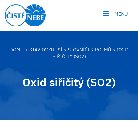
MENU
DOMŮ
>
STAV OVZDUŠÍ
>
SLOVNÍČEK POJMŮ
> OXID
SIŘIČITÝ (SO2)
Oxid siřičitý (SO2)