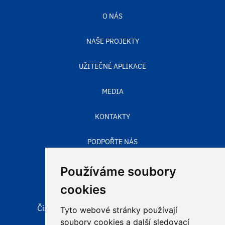
O NÁS
NAŠE PROJEKTY
UŽITEČNÉ APLIKACE
MEDIA
KONTAKTY
PODPOŘTE NÁS
STAV OVZDUŠÍ
Používáme soubory
cookies
Čisté nebe, obecně prospěšná společnost
Tyto webové stránky používají
Aleje 524/123
soubory cookies a další sledovací