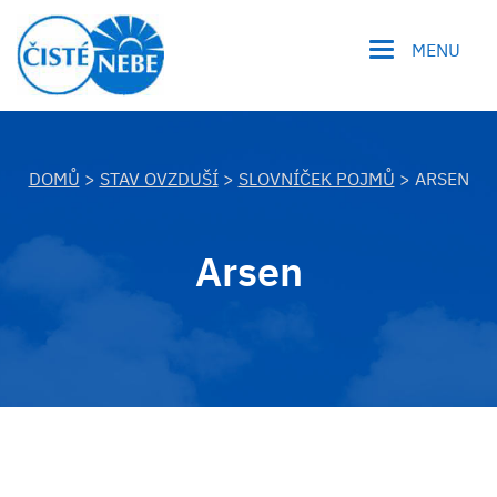
MENU
DOMŮ
>
STAV OVZDUŠÍ
>
SLOVNÍČEK POJMŮ
> ARSEN
Arsen