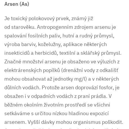
Arsen (As)
Je toxický polokovový prvek, známý již
od starověku. Antropogenním zdrojem arsenu je
spalování fosilních paliv, hutní a rudný průmysl,
výroba barviv, koželužny, aplikace některých
insekticidů a herbicidů, textilní a sklářský průmysl.
Značné množství arsenu je obsaženo ve výluzích z
elektrárenských popílků (drenážní vody z odkališť
mohou obsahovat až jednotky mg/l) a v některých
důlních vodách. Protože arsen doprovází fosfor, je
obsažen i v odpadních vodách z praní prádla. V
běžném okolním životním prostředí se všichni
setkáváme s určitou nízkou hladinou expozicí
arsenem. Vyšší dávky mohou organismus poškodit.