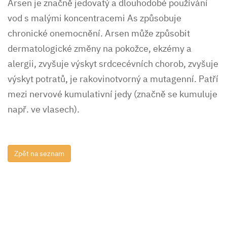
Arsen je značně jedovatý a dlouhodobé používání
vod s malými koncentracemi As způsobuje
chronické onemocnění. Arsen může způsobit
dermatologické změny na pokožce, ekzémy a
alergii, zvyšuje výskyt srdcecévních chorob, zvyšuje
výskyt potratů, je rakovinotvorný a mutagenní. Patří
mezi nervové kumulativní jedy (značně se kumuluje
např. ve vlasech).