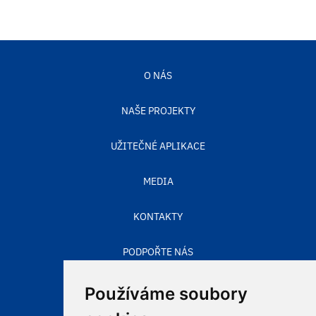
O NÁS
NAŠE PROJEKTY
UŽITEČNÉ APLIKACE
MEDIA
KONTAKTY
PODPOŘTE NÁS
STAV OVZDUŠÍ
Používáme soubory