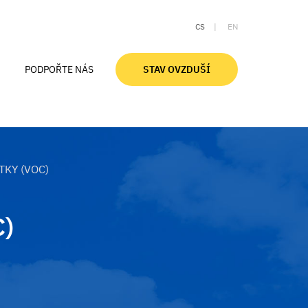
CS
EN
PODPOŘTE NÁS
STAV OVZDUŠÍ
Aktuální stav ovzduší
Ovzduší v Moravskoslezském kraji
Znečištění ovzduší a zdraví
TKY (VOC)
Smogové desatero
Slovníček pojmů
C)