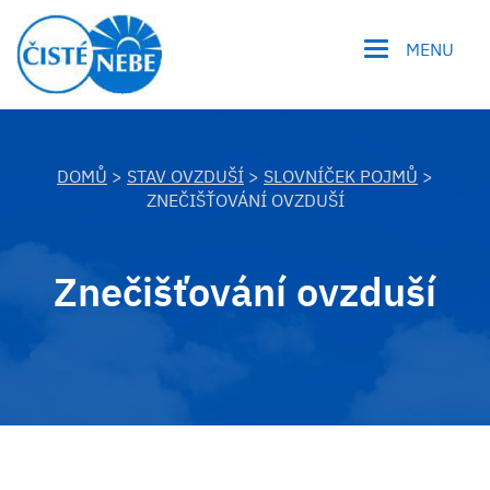
MENU
DOMŮ
>
STAV OVZDUŠÍ
>
SLOVNÍČEK POJMŮ
>
ZNEČIŠŤOVÁNÍ OVZDUŠÍ
Znečišťování ovzduší