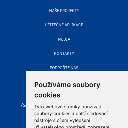
NAŠE PROJEKTY
UŽITEČNÉ APLIKACE
MEDIA
KONTAKTY
PODPOŘTE NÁS
STAV OVZDUŠÍ
Používáme soubory
cookies
Čisté nebe, obecně prospěšná společnost
Tyto webové stránky používají
Aleje 524/123
soubory cookies a další sledovací
725 28 Ostrava – Hošťálkovice
nástroje s cílem vylepšení
uživatelského prostředí, zobrazení