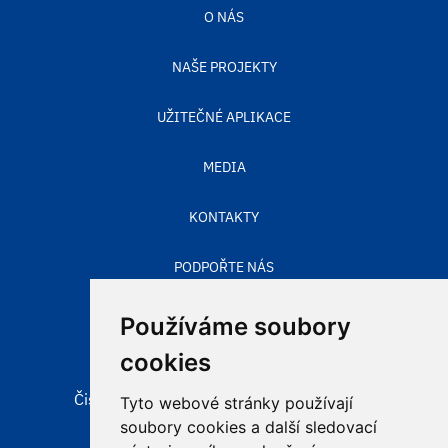
O NÁS
NAŠE PROJEKTY
UŽITEČNÉ APLIKACE
MEDIA
KONTAKTY
PODPOŘTE NÁS
STAV OVZDUŠÍ
Používáme soubory
cookies
Čisté nebe, obecně prospěšná společnost
Tyto webové stránky používají
Aleje 524/123
soubory cookies a další sledovací