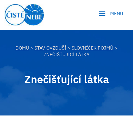
MENU
DOMŮ
>
STAV OVZDUŠÍ
>
SLOVNÍČEK POJMŮ
>
ZNEČIŠŤUJÍCÍ LÁTKA
Znečišťující látka