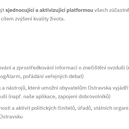
být
sjednocující a aktivizující platformou
všech zúčastn
 cílem zvýšení kvality života.
vání a zprostředkování informací o znečištění ovzduší (
mogAlarm, pořádání veřejných debat)
 a nástrojů, které umožní obyvatelům Ostravska vyjádřit
uší (např. naše aplikace, zapojení dobrovolníků)
osti a aktivit politických činitelů, úřadů, státních organi
 Ostravsku