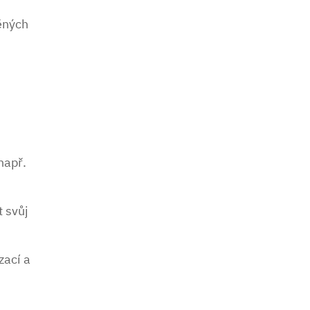
ěných
např.
 svůj
zací a