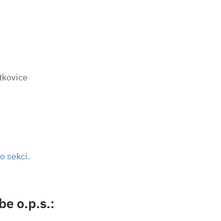
tkovice
to sekci
.
e o.p.s.: