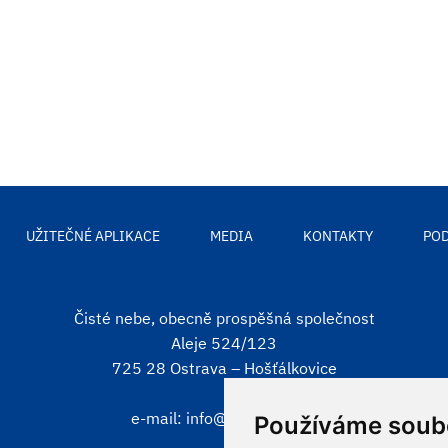
UŽITEČNÉ APLIKACE
MEDIA
KONTAKTY
POD
Čisté nebe, obecně prospěšná společnost
Aleje 524/123
725 28 Ostrava – Hošťálkovice
e-mail:
info@cistenebe.cz
Používáme soub