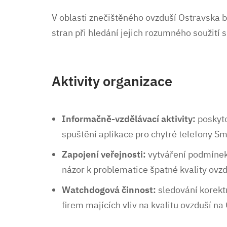
V oblasti znečištěného ovzduší Ostravska 
stran při hledání jejich rozumného soužití s
Aktivity organizace
Informačně-vzdělávací aktivity:
poskyto
spuštění aplikace pro chytré telefony S
Zapojení veřejnosti:
vytváření podmínek
názor k problematice špatné kvality ovzd
Watchdogová činnost:
sledování korektn
firem majících vliv na kvalitu ovzduší na