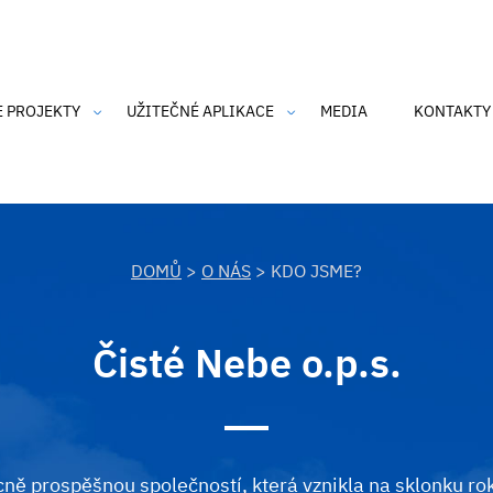
E PROJEKTY
UŽITEČNÉ APLIKACE
MEDIA
KONTAKTY
an Air
CZmoudil
dka Barona Prášila
SmogAlarm
 o čisté nebe
Čistý komín
DOMŮ
>
O NÁS
> KDO JSME?
nk-tank Ostravské nebe
an Air 2
Čisté Nebe o.p.s.
h údajů
IRP's
SmogAlarm
ně prospěšnou společností, která vznikla na sklonku ro