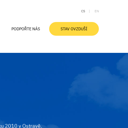
CS
EN
PODPOŘTE NÁS
STAV OVZDUŠÍ
Aktuální stav ovzduší
Ovzduší v Moravskoslezském kraji
Znečištění ovzduší a zdraví
Smogové desatero
Slovníček pojmů
ku 2010 v Ostravě.