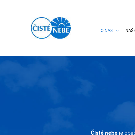
O NÁS
NAŠ
Kdo jsme?
Cle
Aktuality
Hlí
Výroční zpráva
Hra
Etický kodex
Thi
Podporují nás
Cle
Ochrana osobníc
i-A
Privacy Policy 
Čisté nebe
je obec