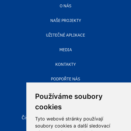
O NÁS
NAŠE PROJEKTY
UŽITEČNÉ APLIKACE
MEDIA
KONTAKTY
PODPOŘTE NÁS
STAV OVZDUŠÍ
Používáme soubory
cookies
Čisté nebe, obecně prospěšná společnost
Tyto webové stránky používají
Aleje 524/123
soubory cookies a další sledovací